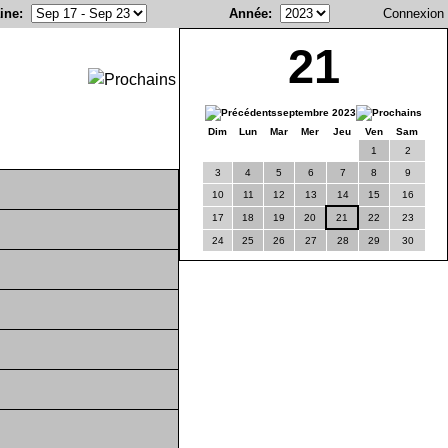
ine
:
Année
:
Connexion
21
septembre 2023
Dim
Lun
Mar
Mer
Jeu
Ven
Sam
1
2
3
4
5
6
7
8
9
10
11
12
13
14
15
16
17
18
19
20
21
22
23
24
25
26
27
28
29
30